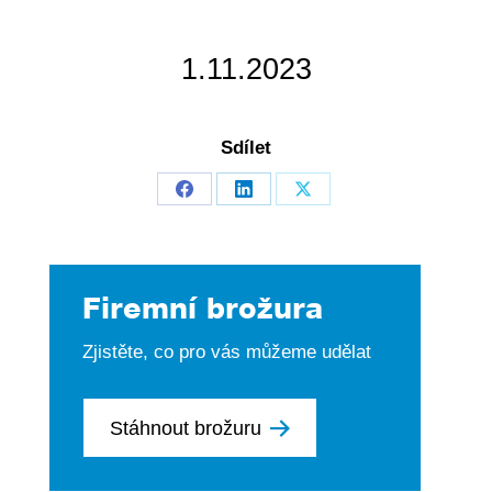
1.11.2023
Sdílet
Share
Share
Share
on
on
on
Facebook
LinkedIn
X
Firemní brožura
Zjistěte, co pro vás můžeme udělat
Stáhnout brožuru