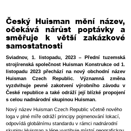
Český Huisman mění název,
očekává nárůst poptávky a
směřuje k větší zakázkové
samostatnosti
Sviadnov, 1. listopadu, 2023 – Přední tuzemská
strojírenská společnost Huisman Konstrukce od 1.
listopadu 2023 přechází na nový obchodní název
Huisman Czech Republic. Významná změna
vyzdvihuje pevné zakotvení výrobního závodu v
České republice a také odráží její blízké propojení
s celou nadnárodní skupinou Huisman.
Nový název Huisman Czech Republic včetně nového
loga v plné míře odráží principy pojmenování lokací,
odpovídá globálnímu standardu v rámci nadnárodní
skupiny Huisman a lépe vystihuje místní geografickou