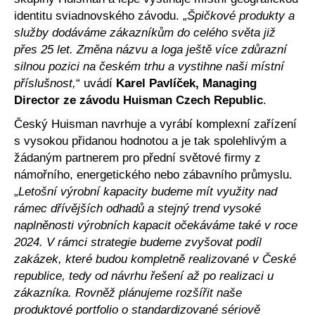
identitu sviadnovského závodu. „
Špičkové produkty a
služby dodáváme zákazníkům do celého světa již
přes 25 let. Změna názvu a loga ještě více zdůrazní
silnou pozici na českém trhu a vystihne naši místní
příslušnost,
“ uvádí
Karel Pavlíček, Managing
Director ze závodu Huisman Czech Republic
.
Český Huisman navrhuje a vyrábí komplexní zařízení
s vysokou přidanou hodnotou a je tak spolehlivým a
žádaným partnerem pro přední světové firmy z
námořního, energetického nebo zábavního průmyslu.
„
Letošní výrobní kapacity budeme mít využity nad
rámec dřívějších odhadů a stejný trend vysoké
naplněnosti výrobních kapacit očekáváme také v roce
2024. V rámci strategie budeme zvyšovat podíl
zakázek, které budou kompletně realizované v České
republice, tedy od návrhu řešení až po realizaci u
zákazníka. Rovněž plánujeme rozšířit naše
produktové portfolio o standardizované sériově