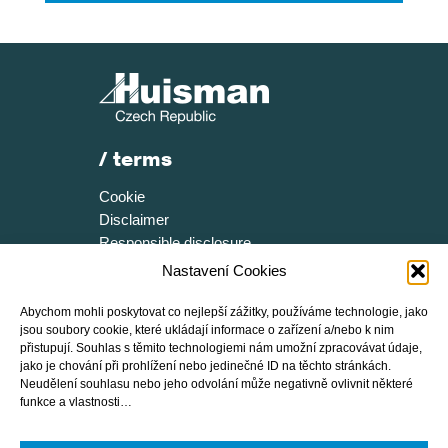
/ terms
Cookie
Disclaimer
Responsible disclosure
Nastavení Cookies
/ více
Abychom mohli poskytovat co nejlepší zážitky, používáme technologie, jako
Certifikace
jsou soubory cookie, které ukládají informace o zařízení a/nebo k nim
Ke stažení
přistupují. Souhlas s těmito technologiemi nám umožní zpracovávat údaje,
Brožura
jako je chování při prohlížení nebo jedinečné ID na těchto stránkách.
Neudělení souhlasu nebo jeho odvolání může negativně ovlivnit některé
Vnitřní oznamovací systém
funkce a vlastnosti…
/ sleduj huisman